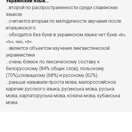
Украинский язык…
…второй по распространенности среди славянских
языков.
…считается вторым по мелодичности звучания после
итальянского.
…обходится без букв в украинском языке нет букв «ё»,
«ъ», «ы», «э».
…является объектом изучения лингвистической
украинистики.
…очень близок по лексическому составу к
белорусскому (84% общих слов), польскому
(70%),словацкому (68%) и русскому (62%).
…раньше называли проста мова, малороссийское
наречие русского языка, русинська мова, руська
мова, карпаторуська мова, козача мова, кубанська
мова.