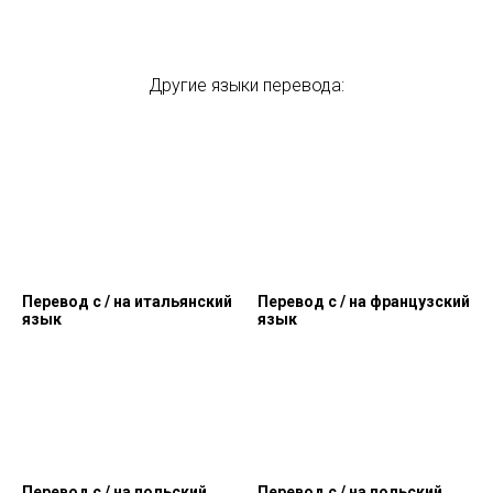
Другие языки перевода:
Перевод c / на итальянский
Перевод c / на французский
язык
язык
Перевод c / на польский
Перевод c / на польский