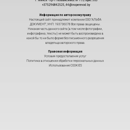
г. Минск - пр-т Независимости 11/2 офис 505
+375296842525, 44@inoperevod.by
Информация по авторскому праву
Настоящий сайт принадлежит компании ООО "АЛЬФА
ДОКУМЕНТ", УНП: 193736078 Все права защищены.
Никакая часть данного сайта (в том числе фотографии,
инфографика, тексты) не может быть воспроизведена в
какой бы то ни было форме без письменного разрешения
владельца авторского права.
Правовая информация
Условия предосталвения услуг
Политика в отношении обработки персональных данных
Использование COOKIES