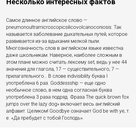
Несколько интересных фактов
Самое длинное английское слово —
pneumonoultramicroscopicsilicovolcanoconiosis. Так
называется заболевание дыхательных путей, которое
развивается из-за вдыхания мелкой пыли.
Многозначность слов в английском языке известна
даже школьникам. Наверное, наиболее сложным в
этом плане можно считать лексему set, ведь у нее 44
значения для глагола, 17 — существительного, 7 —
прилагательного… В слове indivisibility буква I
употреблена 6 раз. Goddessship — еще одно
необычное слово, в нем одна согласная буква
употреблена 3 раза подряд. Фраза The quick brown fox
jumps over the lazy dog» включает весь английский
алфавит. Целиком! Goodbye означает God be with ye, т.
е. «Да пребудет с тобой Господь».