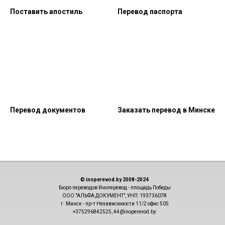
Поставить апостиль
Перевод паспорта
Перевод документов
Заказать перевод в Минске
© inoperevod.by 2008-2024
Бюро переводов Иноперевод - площадь Победы
ООО "АЛЬФА ДОКУМЕНТ", УНП: 193736078
г. Минск - пр-т Независимости 11/2 офис 505
+375296842525, 44@inoperevod.by