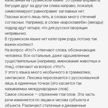
написанная на грузинском языке. 33 буквы алфавита,
бегущие друг за другом слева направо, пожалуй,
символизируют равноправие: заглавных нет.
Гласных всего лишь пять, в словах много стечений
согласных. Например, в слове «варсклавеби» (звезды)
подряд идут четыре, что для русскоговорящих
непривычно.
В грузинском языке нет категории рода, потому так
важен контекст.
На вопрос «Кто?» отвечают слова, обозначающие
человека. Все остальные, даже одушевленные
существительные (например, именования животных и
птиц), отвечают на вопрос «Что?».
У этого языка много необычного в грамматике,
синтаксисе. Лексика пересекается с русскоязычной
лишь в единичных точках (это касается так
называемых международных слов).
Самое сложное — спряжение глаголов. Эта часть
речи изменяется по лицам и числам субъекта и
объекта. Различают статичные и динамичные