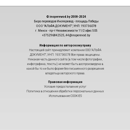
© inoperevod.by 2008-2024
Бюро переводов Иноперевод - площадь Победы
ООО "АЛЬФА ДОКУМЕНТ", УНП: 193736078
г. Минск - пр-т Независимости 11/2 офис 505
+375296842525, 44@inoperevod.by
Информация по авторскому праву
Настоящий сайт принадлежит компании ООО "АЛЬФА
ДОКУМЕНТ", УНП: 193736078 Все права защищены.
Никакая часть данного сайта (в том числе фотографии,
инфографика, тексты) не может быть воспроизведена в
какой бы то ни было форме без письменного разрешения
владельца авторского права.
Правовая информация
Условия предосталвения услуг
Политика в отношении обработки персональных данных
Использование COOKIES